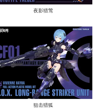
夜影猎莺
狙击猎狐