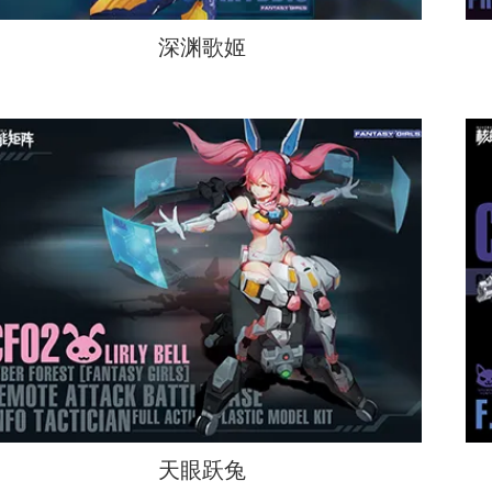
深渊歌姬
天眼跃兔